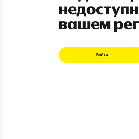
недоступн
вашем ре
Войти