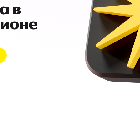
а в
гионе