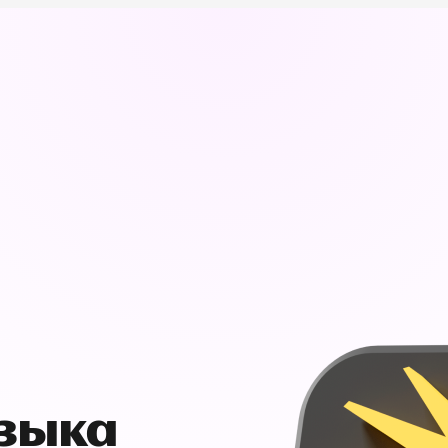
узыка