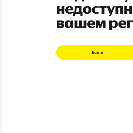
недоступн
вашем ре
Войти