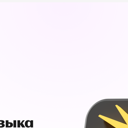
узыка