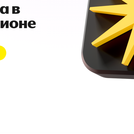
а в
гионе