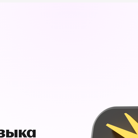
узыка