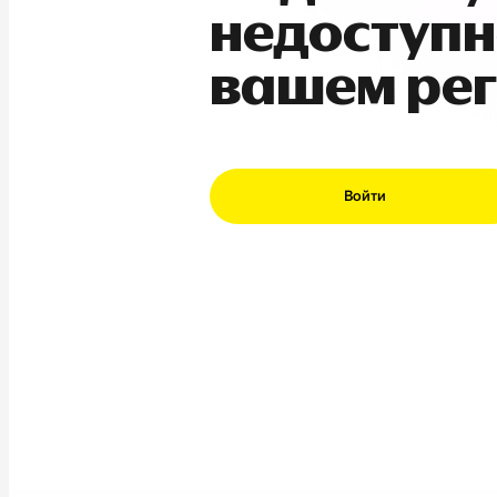
недоступн
вашем ре
Войти