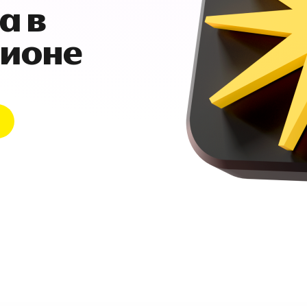
а в
гионе