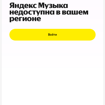
Яндекс Музыка
недоступна в вашем
регионе
Войти