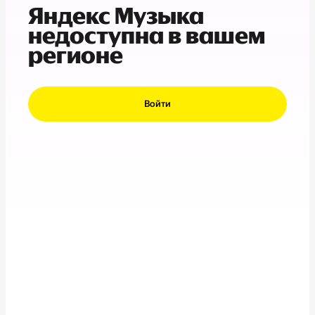
Яндекс Музыка
недоступна в вашем
регионе
Войти