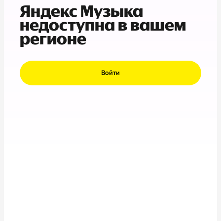
Яндекс Музыка
недоступна в вашем
регионе
Войти