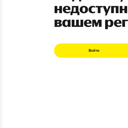
недоступн
вашем ре
Войти