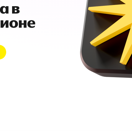
а в
гионе