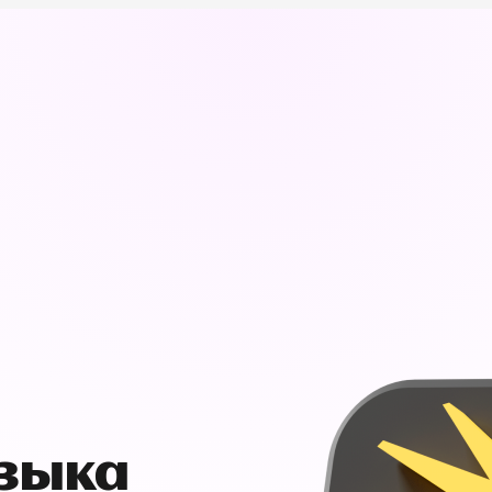
узыка