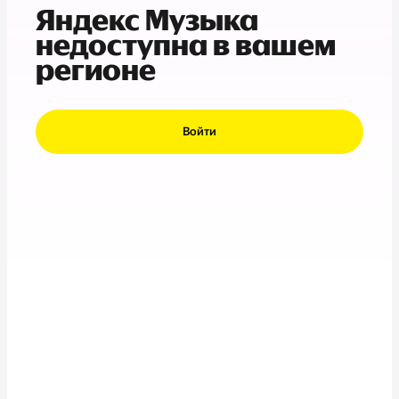
Яндекс Музыка
недоступна в вашем
регионе
Войти