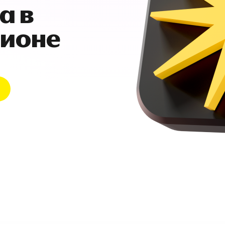
а в
гионе