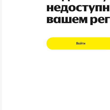
недоступн
вашем ре
Войти