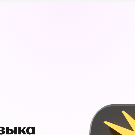
узыка