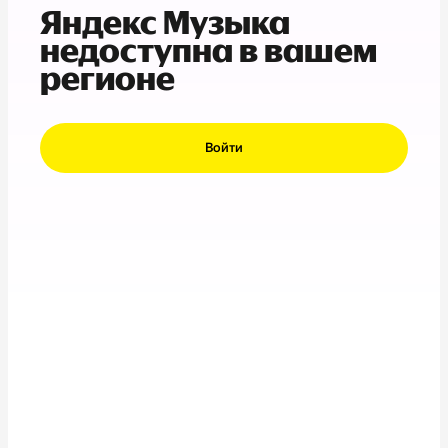
Яндекс Музыка
недоступна в вашем
регионе
Войти