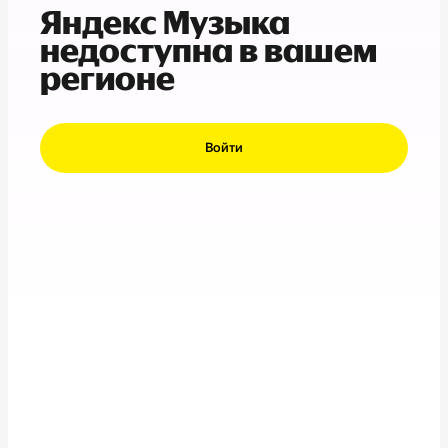
Яндекс Музыка
недоступна в вашем
регионе
Войти