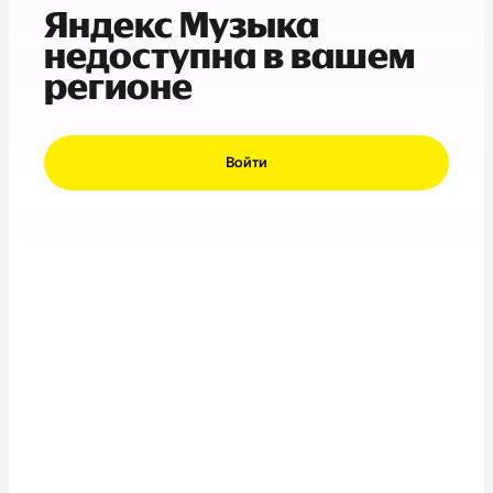
Яндекс Музыка
недоступна в вашем
регионе
Войти