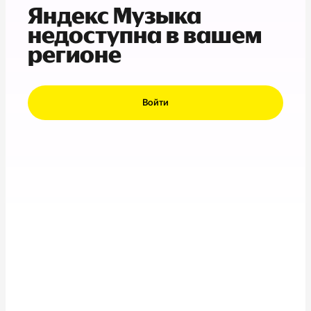
Яндекс Музыка
недоступна в вашем
регионе
Войти