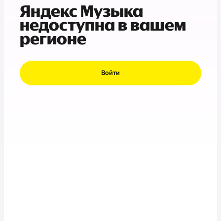
Яндекс Музыка
недоступна в вашем
регионе
Войти