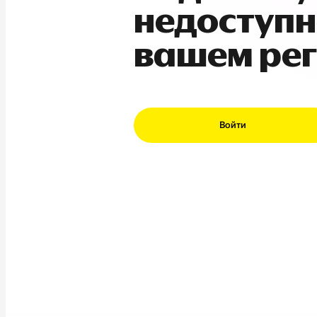
недоступн
вашем ре
Войти