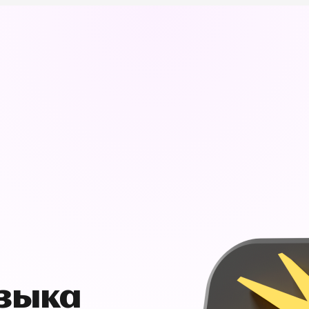
узыка