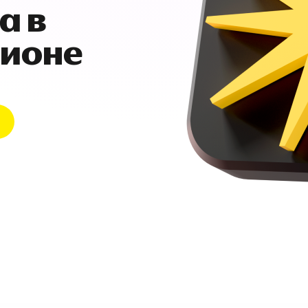
а в
гионе