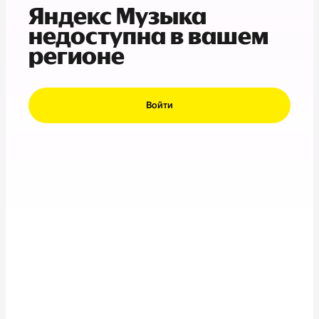
Яндекс Музыка
недоступна в вашем
регионе
Войти