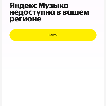
Яндекс Музыка
недоступна в вашем
регионе
Войти