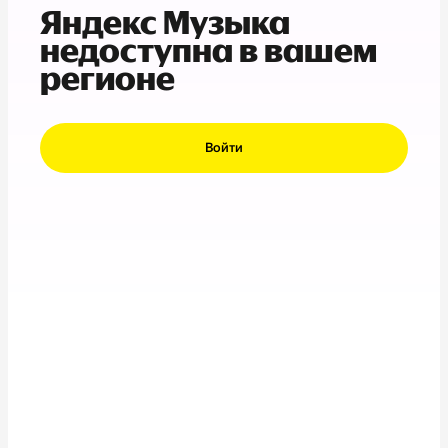
Яндекс Музыка
недоступна в вашем
регионе
Войти