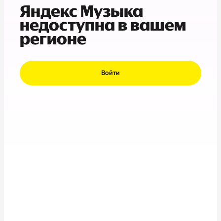
Яндекс Музыка
недоступна в вашем
регионе
Войти