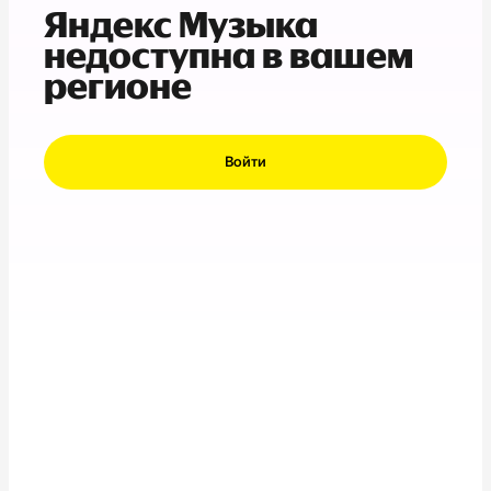
Яндекс Музыка
недоступна в вашем
регионе
Войти