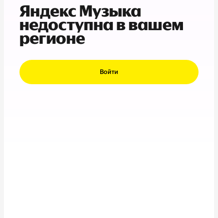
Яндекс Музыка
недоступна в вашем
регионе
Войти