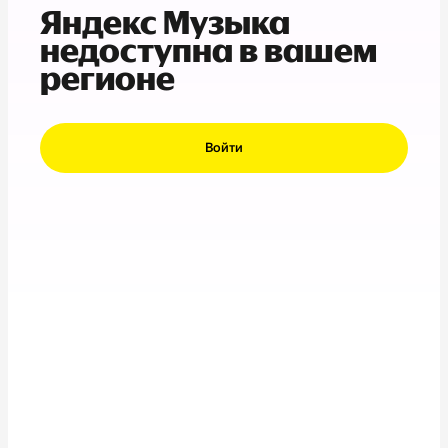
Яндекс Музыка
недоступна в вашем
регионе
Войти