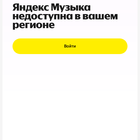
Яндекс Музыка
недоступна в вашем
регионе
Войти