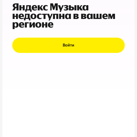
Яндекс Музыка
недоступна в вашем
регионе
Войти