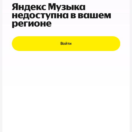
Яндекс Музыка
недоступна в вашем
регионе
Войти