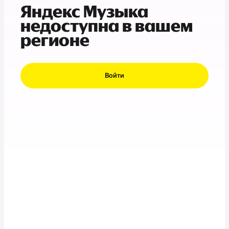
Яндекс Музыка
недоступна в вашем
регионе
Войти