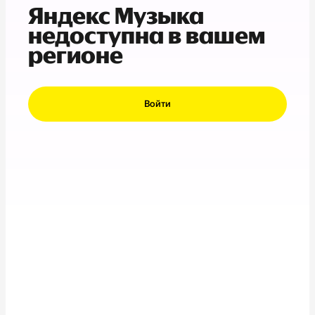
Яндекс Музыка
недоступна в вашем
регионе
Войти