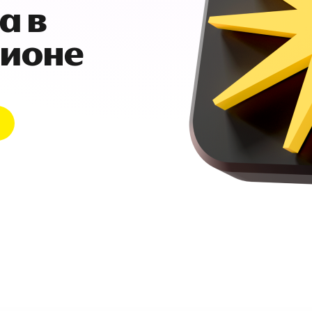
а в
гионе