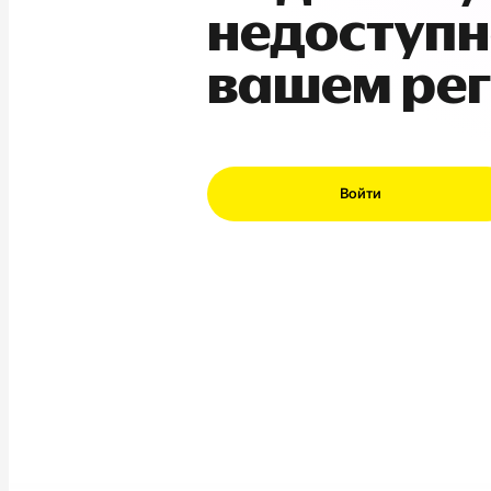
недоступн
вашем ре
Войти