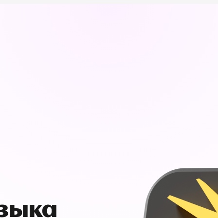
узыка