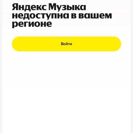
Яндекс Музыка
недоступна в вашем
регионе
Войти