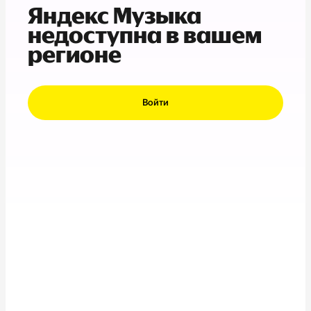
Яндекс Музыка
недоступна в вашем
регионе
Войти