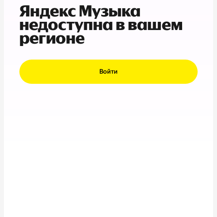
Яндекс Музыка
недоступна в вашем
регионе
Войти