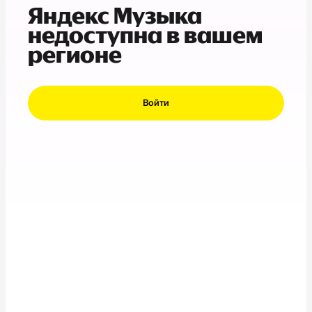
Яндекс Музыка
недоступна в вашем
регионе
Войти