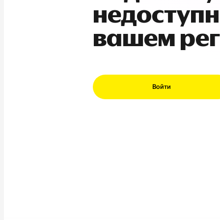
недоступн
вашем ре
Войти