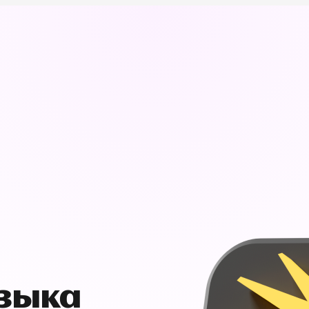
узыка