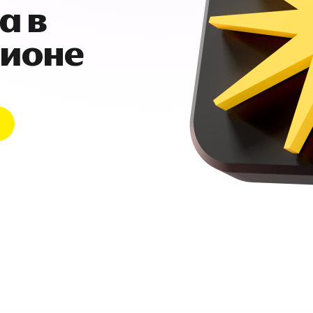
а в
гионе