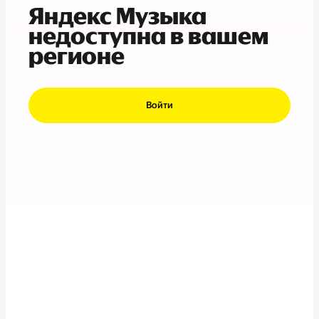
Яндекс Музыка
недоступна в вашем
регионе
Войти