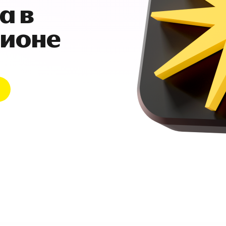
а в
гионе