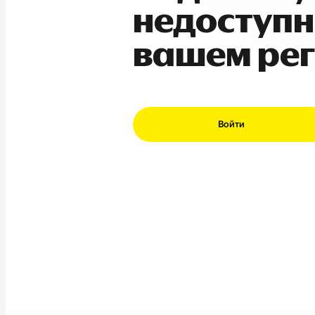
недоступн
вашем ре
Войти