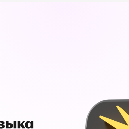
узыка