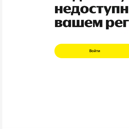
недоступн
вашем ре
Войти