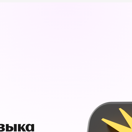
узыка