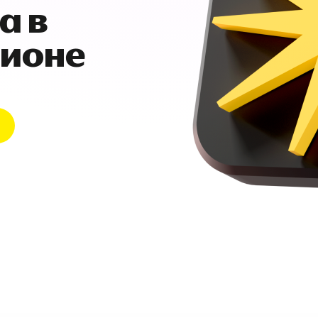
а в
гионе