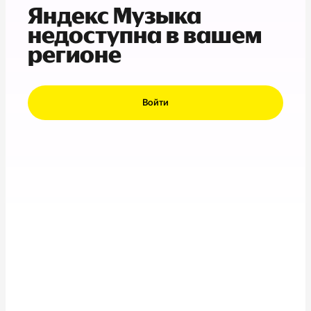
Яндекс Музыка
недоступна в вашем
регионе
Войти