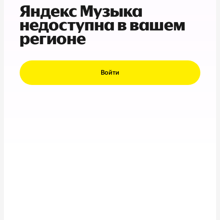
Яндекс Музыка
недоступна в вашем
регионе
Войти