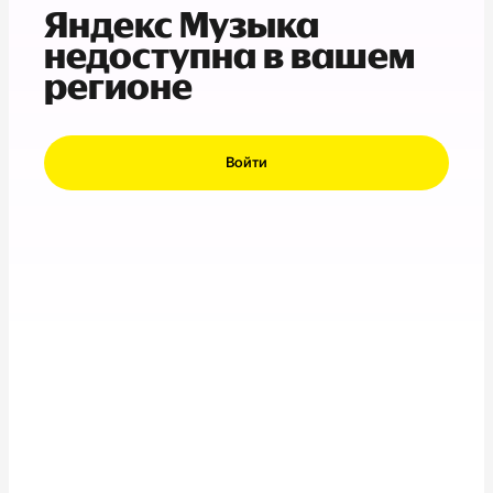
Яндекс Музыка
недоступна в вашем
регионе
Войти