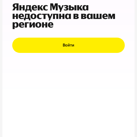
Яндекс Музыка
недоступна в вашем
регионе
Войти