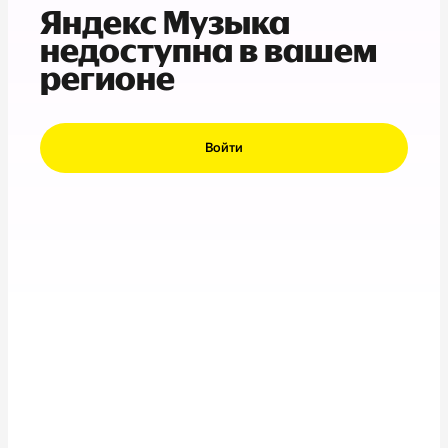
Яндекс Музыка
недоступна в вашем
регионе
Войти