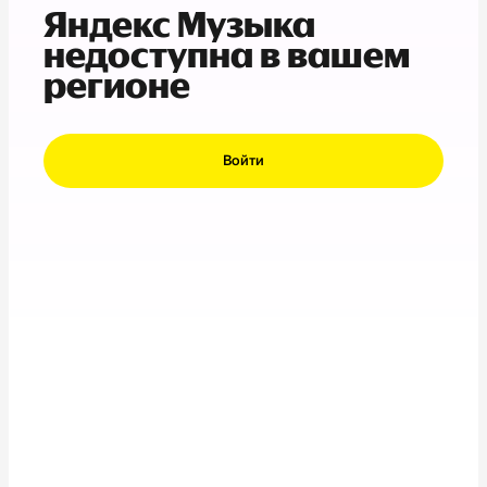
Яндекс Музыка
недоступна в вашем
регионе
Войти