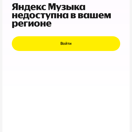
Яндекс Музыка
недоступна в вашем
регионе
Войти