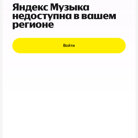
Яндекс Музыка
недоступна в вашем
регионе
Войти