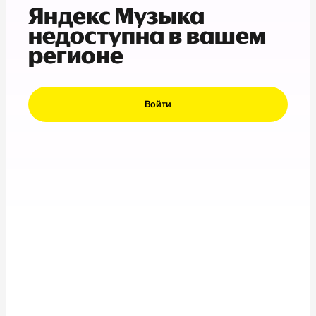
Яндекс Музыка
недоступна в вашем
регионе
Войти