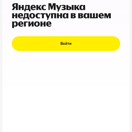
Яндекс Музыка
недоступна в вашем
регионе
Войти