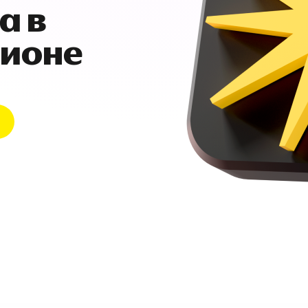
а в
гионе