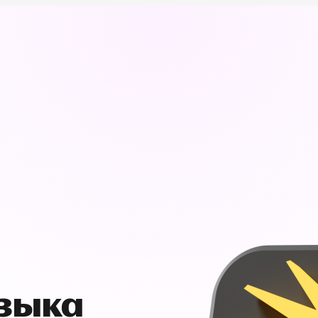
узыка