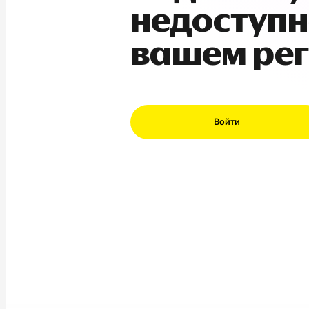
недоступн
вашем ре
Войти