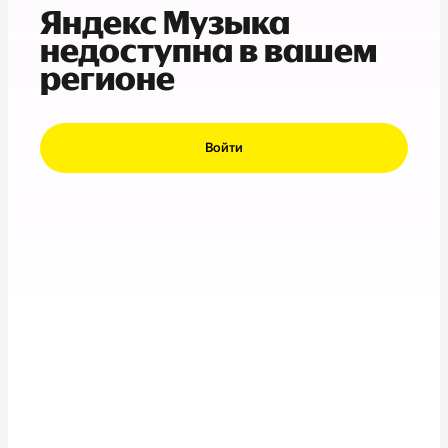
Яндекс Музыка
недоступна в вашем
регионе
Войти