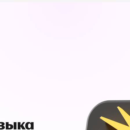
узыка