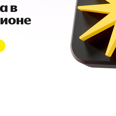
а в
гионе