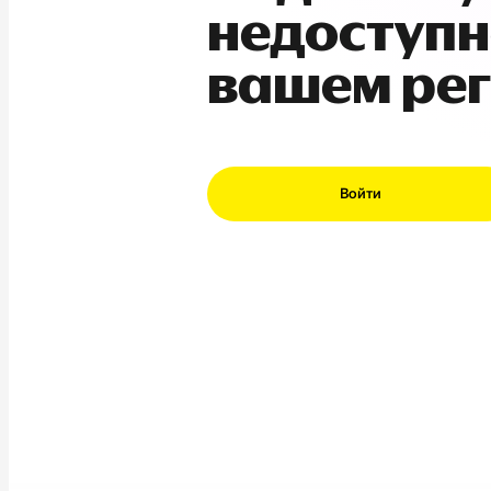
недоступн
вашем ре
Войти