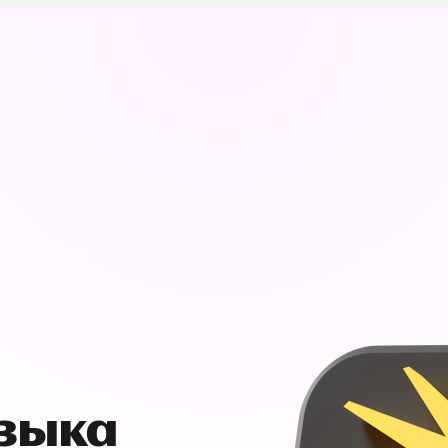
узыка