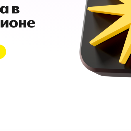
а в
гионе