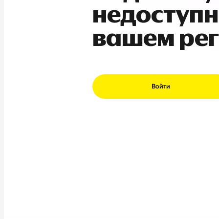
недоступн
вашем ре
Войти